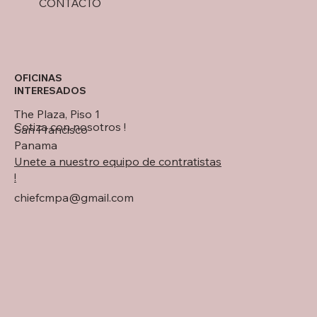
CONTACTO
OFICINAS
INTERESADOS
The Plaza, Piso 1
Cotiza con nosotros !
San Francisco
Panama
Unete a nuestro equipo de contratistas
!
chiefcmpa@gmail.com