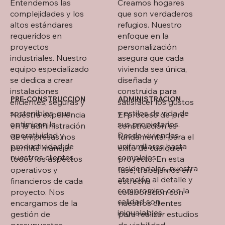
Entendemos las
Creamos hogares
complejidades y los
que son verdaderos
altos estándares
refugios. Nuestro
requeridos en
enfoque en la
proyectos
personalización
industriales. Nuestro
asegura que cada
equipo especializado
vivienda sea única,
se dedica a crear
diseñada y
instalaciones
construida para
PRE-CONSTRUCCION
ADMINISTRACION
eficientes, seguras y
satisfacer los gustos
sostenibles, que
y estilos de vida de
Nuestra experiencia
El proceso de pre-
optimicen la
sus propietarios.
en la administración
construcción es
operatividad y
Desde viviendas
de empresas nos
fundamental para el
productividad de
unifamiliares hasta
permite manejar
éxito de cualquier
nuestros clientes.
complejos
todos los aspectos
proyecto. En esta
residenciales, nuestra
operativos y
fase, trabajamos en
atención al detalle y
financieros de cada
estrecha
compromiso con la
proyecto. Nos
colaboración con
calidad son
encargamos de la
nuestros clientes
inigualables.
gestión de
para realizar estudios
presupuestos,
de viabilidad,